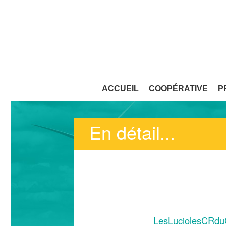
ACCUEIL
COOPÉRATIVE
P
En détail...
LesLuciolesCRdu