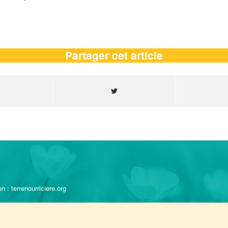
Partager cet article
 : terrenourriciere.org