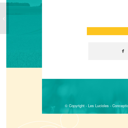
Naissance officielle de
la SCIC-SAS Les
Lucioles
© Copyright - Les Lucioles - Conception