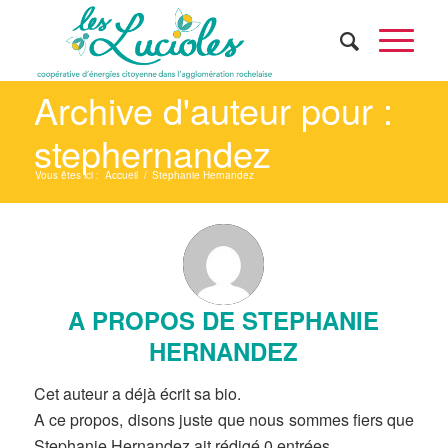
Archive d'auteur pour :
stephernandez
Vous êtes ici :
Accueil
/
Stephanie Hernandez
A PROPOS DE
STEPHANIE
HERNANDEZ
Cet auteur a déjà écrit sa bio.
A ce propos, disons juste que nous sommes fiers que
Stephanie Hernandez
ait rédigé 0 entrées.