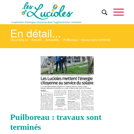
En détail...
Vous êtes ici :
Accueil
/
Actualités
/
Puilboreau : travaux sont terminés
Puilboreau : travaux sont
terminés